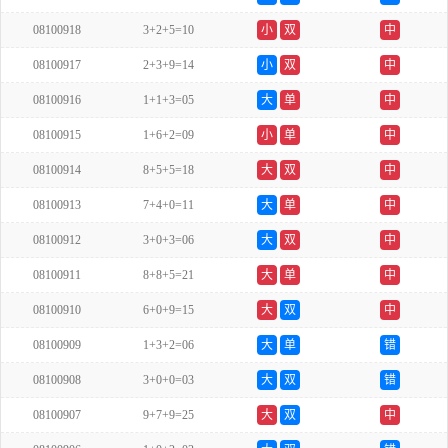
08100918
3+2+5=10
小
双
中
08100917
2+3+9=14
小
双
中
08100916
1+1+3=05
大
单
中
08100915
1+6+2=09
小
单
中
08100914
8+5+5=18
大
双
中
08100913
7+4+0=11
大
单
中
08100912
3+0+3=06
大
双
中
08100911
8+8+5=21
大
单
中
08100910
6+0+9=15
大
双
中
08100909
1+3+2=06
大
单
错
08100908
3+0+0=03
大
双
错
08100907
9+7+9=25
大
双
中