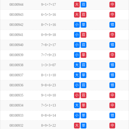
08100944
9+1+7=17
大
双
中
08100943
6+5+5=16
大
双
中
08100942
8+7+1=16
小
单
错
08100941
0+9+9=18
小
双
中
08100940
7+8+2=17
小
双
错
08100939
7+7+9=23
小
单
中
08100938
1+3+3=07
大
双
错
08100937
8+1+1=10
大
单
错
08100936
9+8+6=23
小
双
错
08100935
9+1+0=10
小
双
中
08100934
7+5+1=13
大
单
中
08100933
0+8+6=14
小
单
错
08100932
8+9+5=22
大
单
中