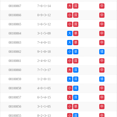
08100867
7+6+1=14
大
双
中
08100866
0+9+3=12
小
双
中
08100865
1+6+5=12
小
双
中
08100864
3+1+5=09
大
单
中
08100863
7+4+0=11
大
单
中
08100862
9+1+8=18
小
单
错
08100861
2+4+6=12
小
双
中
08100860
7+7+3=17
大
双
中
08100859
1+2+8=11
大
双
错
08100858
4+0+1=05
小
双
中
08100857
6+5+4=15
大
双
中
08100856
3+1+1=05
小
单
中
08100855
8+2+3=13
小
双
中