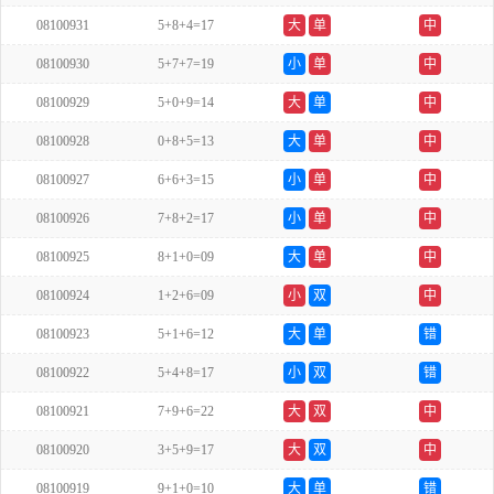
08100931
5+8+4=17
大
单
中
08100930
5+7+7=19
小
单
中
08100929
5+0+9=14
大
单
中
08100928
0+8+5=13
大
单
中
08100927
6+6+3=15
小
单
中
08100926
7+8+2=17
小
单
中
08100925
8+1+0=09
大
单
中
08100924
1+2+6=09
小
双
中
08100923
5+1+6=12
大
单
错
08100922
5+4+8=17
小
双
错
08100921
7+9+6=22
大
双
中
08100920
3+5+9=17
大
双
中
08100919
9+1+0=10
大
单
错