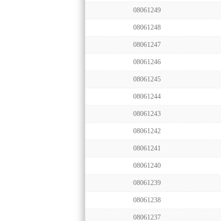
08061249
08061248
08061247
08061246
08061245
08061244
08061243
08061242
08061241
08061240
08061239
08061238
08061237