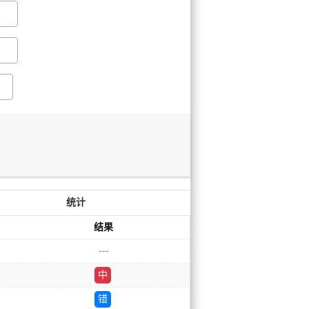
统计
结果
---
中
错