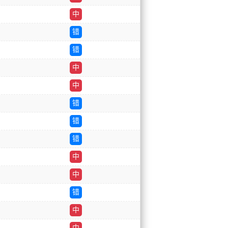
中
错
错
中
中
错
错
错
中
中
错
中
中