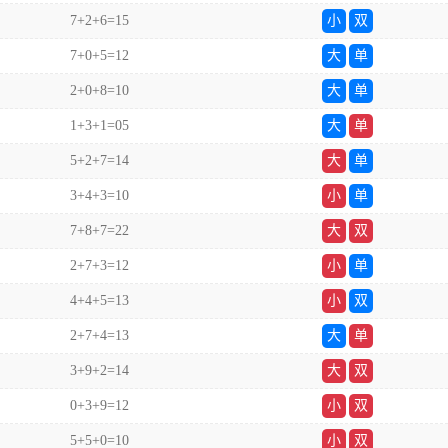
7+2+6=15
小
双
7+0+5=12
大
单
2+0+8=10
大
单
1+3+1=05
大
单
5+2+7=14
大
单
3+4+3=10
小
单
7+8+7=22
大
双
2+7+3=12
小
单
4+4+5=13
小
双
2+7+4=13
大
单
3+9+2=14
大
双
0+3+9=12
小
双
5+5+0=10
小
双