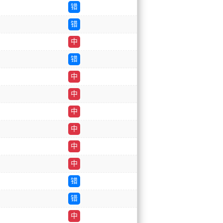
错
错
中
错
中
中
中
中
中
中
错
错
中