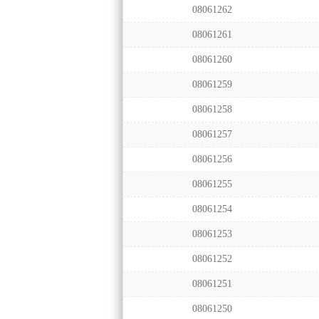
08061262
08061261
08061260
08061259
08061258
08061257
08061256
08061255
08061254
08061253
08061252
08061251
08061250