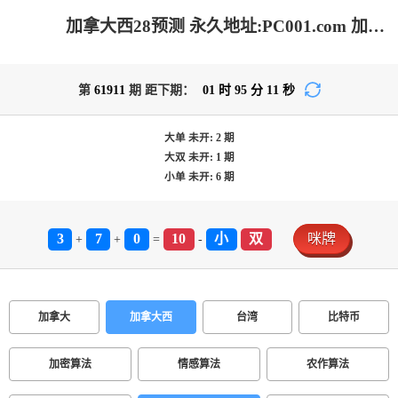
加拿大西28预测 永久地址:PC001.com 加拿大28-预测|加拿大PC在线预测|28在线预测咪牌查询|加拿大PC结果查询_专注研究咪牌_加拿大PC结果走势_官方!
第
61911
期 距下期：
01
时
95
分
11
秒
大单
未开:
2
期
大双
未开:
1
期
小单
未开:
6
期
3
7
0
10
小
双
咪牌
+
+
=
-
加拿大
加拿大西
台湾
比特币
加密算法
情感算法
农作算法