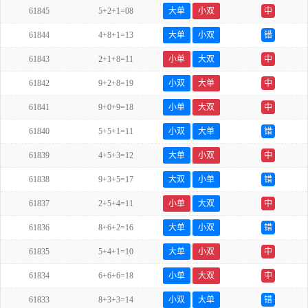
61845
5+2+1=08
大单
小双
中
61844
4+8+1=13
大单
小双
错
61843
2+1+8=11
小单
大双
中
61842
9+2+8=19
小双
大单
中
61841
9+0+9=18
小单
大双
中
61840
5+5+1=11
小双
大单
错
61839
4+5+3=12
大单
小双
中
61838
9+3+5=17
大双
小单
错
61837
2+5+4=11
小单
大双
中
61836
8+6+2=16
大单
小双
错
61835
5+4+1=10
大单
小双
中
61834
6+6+6=18
小单
大双
中
61833
8+3+3=14
小双
大单
错