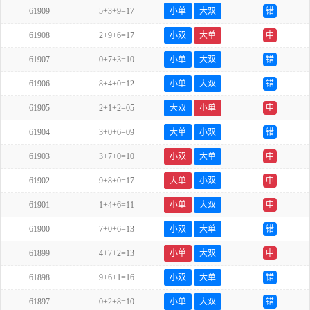
61909
5+3+9=17
小单
大双
错
61908
2+9+6=17
小双
大单
中
61907
0+7+3=10
小单
大双
错
61906
8+4+0=12
小单
大双
错
61905
2+1+2=05
大双
小单
中
61904
3+0+6=09
大单
小双
错
61903
3+7+0=10
小双
大单
中
61902
9+8+0=17
大单
小双
中
61901
1+4+6=11
小单
大双
中
61900
7+0+6=13
小双
大单
错
61899
4+7+2=13
小单
大双
中
61898
9+6+1=16
小双
大单
错
61897
0+2+8=10
小单
大双
错