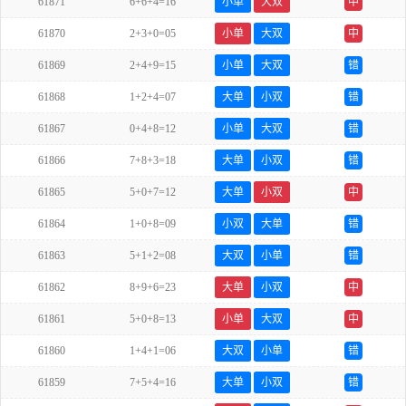
61871
6+6+4=16
小单
大双
中
61870
2+3+0=05
小单
大双
中
61869
2+4+9=15
小单
大双
错
61868
1+2+4=07
大单
小双
错
61867
0+4+8=12
小单
大双
错
61866
7+8+3=18
大单
小双
错
61865
5+0+7=12
大单
小双
中
61864
1+0+8=09
小双
大单
错
61863
5+1+2=08
大双
小单
错
61862
8+9+6=23
大单
小双
中
61861
5+0+8=13
小单
大双
中
61860
1+4+1=06
大双
小单
错
61859
7+5+4=16
大单
小双
错