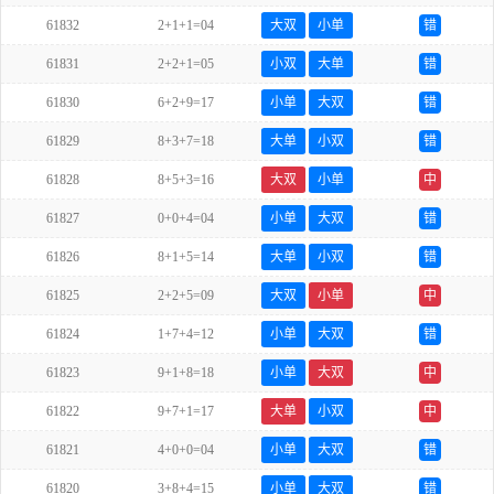
61832
2+1+1=04
大双
小单
错
61831
2+2+1=05
小双
大单
错
61830
6+2+9=17
小单
大双
错
61829
8+3+7=18
大单
小双
错
61828
8+5+3=16
大双
小单
中
61827
0+0+4=04
小单
大双
错
61826
8+1+5=14
大单
小双
错
61825
2+2+5=09
大双
小单
中
61824
1+7+4=12
小单
大双
错
61823
9+1+8=18
小单
大双
中
61822
9+7+1=17
大单
小双
中
61821
4+0+0=04
小单
大双
错
61820
3+8+4=15
小单
大双
错