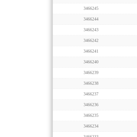
3466245
3466244
3466243
3466242
3466241
3466240
3466239
3466238
3466237
3466236
3466235
3466234
3466233