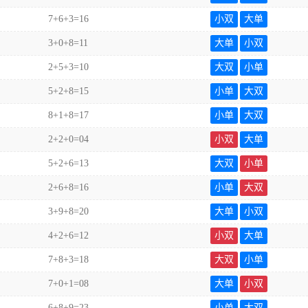
7+6+3=16
小双
大单
3+0+8=11
大单
小双
2+5+3=10
大双
小单
5+2+8=15
小单
大双
8+1+8=17
小单
大双
2+2+0=04
小双
大单
5+2+6=13
大双
小单
2+6+8=16
小单
大双
3+9+8=20
大单
小双
4+2+6=12
小双
大单
7+8+3=18
大双
小单
7+0+1=08
大单
小双
6+8+9=23
小单
大双