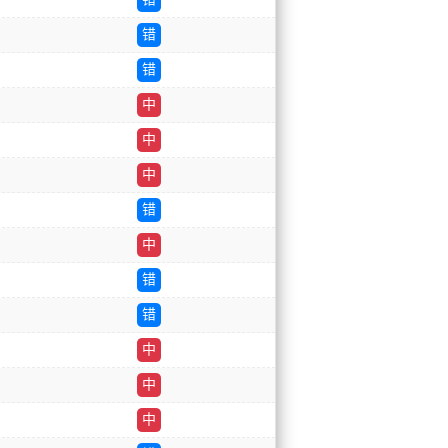
错
错
中
中
中
错
中
错
错
中
中
中