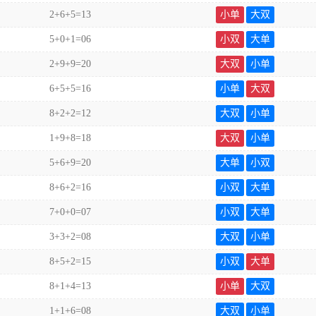
2+6+5=13
小单
大双
5+0+1=06
小双
大单
2+9+9=20
大双
小单
6+5+5=16
小单
大双
8+2+2=12
大双
小单
1+9+8=18
大双
小单
5+6+9=20
大单
小双
8+6+2=16
小双
大单
7+0+0=07
小双
大单
3+3+2=08
大双
小单
8+5+2=15
小双
大单
8+1+4=13
小单
大双
1+1+6=08
大双
小单