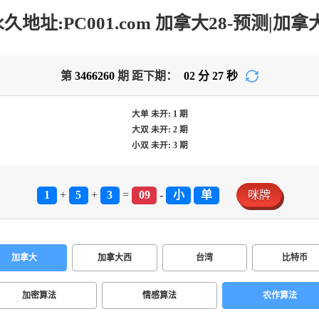
第
3466260
期 距下期：
02
分
27
秒
大单
未开:
1
期
大双
未开:
2
期
小双
未开:
3
期
1
+
5
+
3
=
09
-
小
单
咪牌
加拿大
加拿大西
台湾
比特币
加密算法
情感算法
农作算法