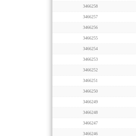
3466258
3466257
3466256
3466255
3466254
3466253
3466252
3466251
3466250
3466249
3466248
3466247
3466246