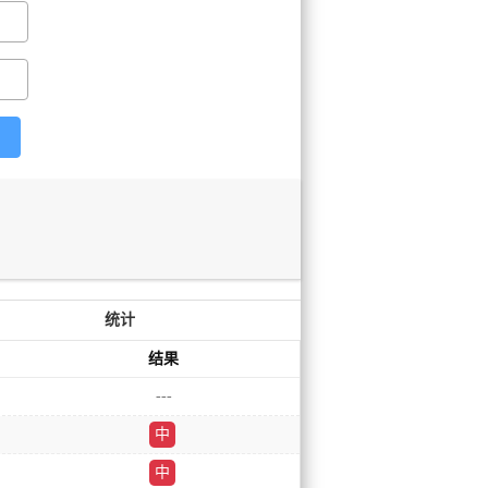
统计
结果
---
中
中